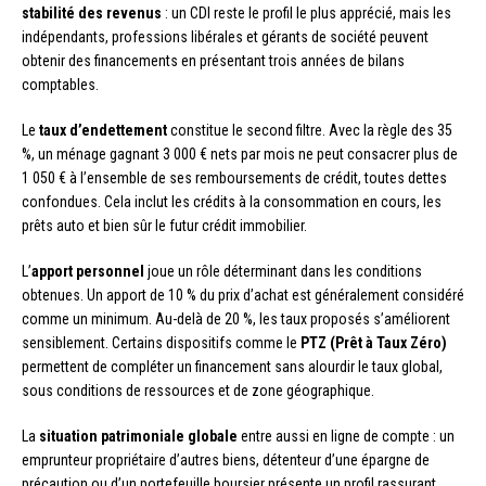
stabilité des revenus
: un CDI reste le profil le plus apprécié, mais les
indépendants, professions libérales et gérants de société peuvent
obtenir des financements en présentant trois années de bilans
comptables.
Le
taux d’endettement
constitue le second filtre. Avec la règle des 35
%, un ménage gagnant 3 000 € nets par mois ne peut consacrer plus de
1 050 € à l’ensemble de ses remboursements de crédit, toutes dettes
confondues. Cela inclut les crédits à la consommation en cours, les
prêts auto et bien sûr le futur crédit immobilier.
L’
apport personnel
joue un rôle déterminant dans les conditions
obtenues. Un apport de 10 % du prix d’achat est généralement considéré
comme un minimum. Au-delà de 20 %, les taux proposés s’améliorent
sensiblement. Certains dispositifs comme le
PTZ (Prêt à Taux Zéro)
permettent de compléter un financement sans alourdir le taux global,
sous conditions de ressources et de zone géographique.
La
situation patrimoniale globale
entre aussi en ligne de compte : un
emprunteur propriétaire d’autres biens, détenteur d’une épargne de
précaution ou d’un portefeuille boursier présente un profil rassurant