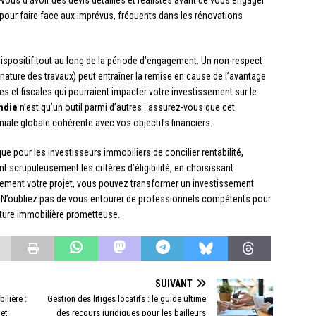
vous d’avoir des devis détaillés et réalistes avant de vous engager.
pour faire face aux imprévus, fréquents dans les rénovations
dispositif tout au long de la période d’engagement. Un non-respect
 nature des travaux) peut entraîner la remise en cause de l’avantage
es et fiscales qui pourraient impacter votre investissement sur le
ndie
n’est qu’un outil parmi d’autres : assurez-vous que cet
niale globale cohérente avec vos objectifs financiers.
e pour les investisseurs immobiliers de concilier rentabilité,
nt scrupuleusement les critères d’éligibilité, en choisissant
usement votre projet, vous pouvez transformer un investissement
ne. N’oubliez pas de vous entourer de professionnels compétents pour
ture immobilière prometteuse.
SUIVANT
ilière :
Gestion des litiges locatifs : le guide ultime
 et
des recours juridiques pour les bailleurs