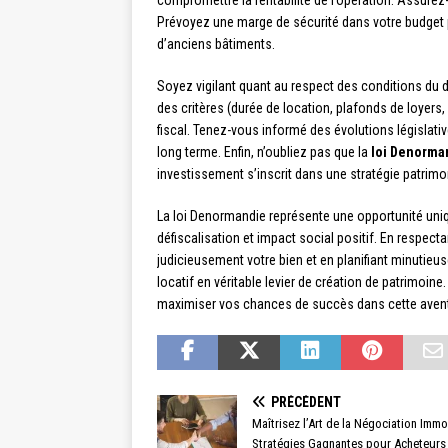
compromettre la rentabilité de l’opération. Assurez-
Prévoyez une marge de sécurité dans votre budget 
d’anciens bâtiments.
Soyez vigilant quant au respect des conditions du 
des critères (durée de location, plafonds de loyers,
fiscal. Tenez-vous informé des évolutions législativ
long terme. Enfin, n’oubliez pas que la
loi Denorma
investissement s’inscrit dans une stratégie patrimo
La loi Denormandie représente une opportunité uniqu
défiscalisation et impact social positif. En respecta
judicieusement votre bien et en planifiant minutie
locatif en véritable levier de création de patrimoi
maximiser vos chances de succès dans cette aven
PRÉCÉDENT
Maîtrisez l’Art de la Négociation Immob
Stratégies Gagnantes pour Acheteurs