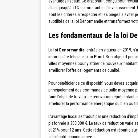
avantages fiscaux. Ce dispositif, conçu pour revital
allant jusqu’à 21% du montant de l’investissement
sont les critères à respecter et les pièges à éviter
subtilités de la loi Denormandie et transformez votre
Les fondamentaux de la loi D
La
loi Denormandie
, entrée en vigueur en 2019, s’i
immobilière tels que la loi
Pinel
. Son objectif prin
villes moyennes pour y attirer de nouveaux habitants
améliorer l’offre de logements de qualité.
Pour bénéficier de ce dispositif, vous devez acquér
principalement des communes de taille moyenne p
faire l’objet de travaux de rénovation représentant 
améliorer la performance énergétique du bien ou tr
L’avantage fiscal se traduit par une réduction d’impô
plafonnée à 300 000 €. Le taux de réduction varie s
et 21% pour 12 ans. Cette réduction est répartie sur
significatif chaque année.