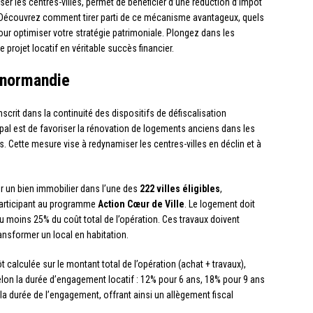
iser les centres-villes, permet de bénéficier d’une réduction d’impôt
. Découvrez comment tirer parti de ce mécanisme avantageux, quels
 pour optimiser votre stratégie patrimoniale. Plongez dans les
 projet locatif en véritable succès financier.
enormandie
nscrit dans la continuité des dispositifs de défiscalisation
cipal est de favoriser la rénovation de logements anciens dans les
. Cette mesure vise à redynamiser les centres-villes en déclin et à
ir un bien immobilier dans l’une des
222 villes éligibles
,
articipant au programme
Action Cœur de Ville
. Le logement doit
au moins 25% du coût total de l’opération. Ces travaux doivent
ansformer un local en habitation.
t calculée sur le montant total de l’opération (achat + travaux),
elon la durée d’engagement locatif : 12% pour 6 ans, 18% pour 9 ans
 la durée de l’engagement, offrant ainsi un allègement fiscal