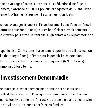
s ses avantages fiscaux substantiels. La réduction d’impôt peut
issement, plafonnée à 63 000 € pour un engagement de 12 ans. Cette
ement, offrant un allègement fiscal annuel significatif.
lusieurs avantages financiers. L’investissement dans l’ancien rénové
 attractifs que dans le neuf, tout en bénéficiant d’emplacements
après travaux peut être substantielle, augmentant ainsi le patrimoine de
 appréciable. Contrairement à certains dispositifs de défiscalisation,
e (hors foyer fiscal), offrant ainsi la possibilité de combiner
ilité de choisir entre trois durées d’engagement (6, 9 ou 12 ans)
trimoniale à long terme.
n investissement Denormandie
une stratégie d’investissement bien pensée est essentielle. La
a ville d’investissement. Privilégiez les communes présentant un
nde locative soutenue. Analysez les projets urbains en cours, les
 de la ville pour les jeunes actifs et les familles.