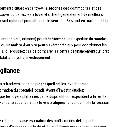
logements situés en centre-ville, proches des commodités et des
souvent plus faciles à louer et offrent généralement de meilleurs
 soit optimisé pour atteindre le seuil des 25% tout en maximisant la
immobiliers, artisans) pour bénéficier de leur expertise du marché
e
ou un
maître d’œuvre
peut s’avérer précieux pour coordonner les
 la loi. N’oubliez pas de comparer les offres de financement : un prêt
tabilité de votre investissement.
igilance
 attractives, certains pièges guettent les investisseurs
mation du potentiel locatif. Avant d’investir, étudiez
 les loyers plafonnés par le dispositif correspondent à la réalité
t être supérieurs aux loyers pratiqués, rendant difficile la location
jeur. Une mauvaise estimation des coûts ou des délais peut