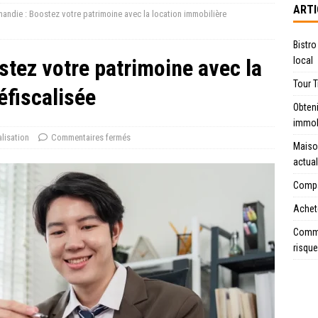
ARTI
andie : Boostez votre patrimoine avec la location immobilière
Bistro
tez votre patrimoine avec la
local
Tour T
éfiscalisée
Obteni
immob
alisation
Commentaires fermés
Maiso
actua
Compar
Achete
Comme
risque