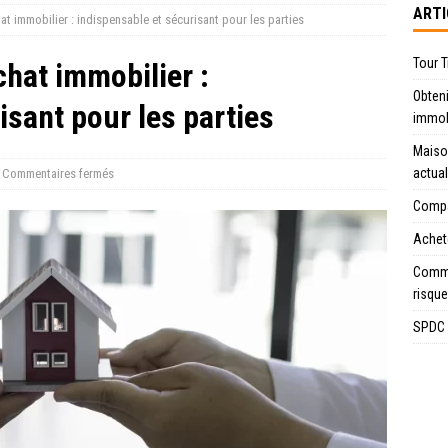
ARTI
at immobilier : indispensable et sécurisant pour les parties
Tour T
chat immobilier :
Obteni
isant pour les parties
immob
Maiso
actua
Commentaires fermés
Compar
Achete
Comme
risque
SPDC n