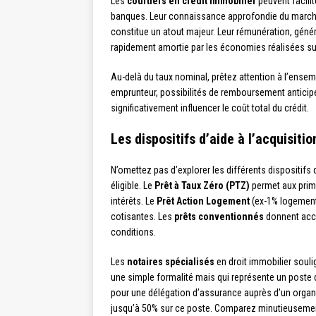
Les
courtiers en crédit immobilier
peuvent facili
banques. Leur connaissance approfondie du marché
constitue un atout majeur. Leur rémunération, gén
rapidement amortie par les économies réalisées sur
Au-delà du taux nominal, prêtez attention à l’ensemb
emprunteur, possibilités de remboursement anticip
significativement influencer le coût total du crédit.
Les dispositifs d’aide à l’acquisitio
N’omettez pas d’explorer les différents dispositifs 
éligible. Le
Prêt à Taux Zéro (PTZ)
permet aux primo
intérêts. Le
Prêt Action Logement
(ex-1% logement)
cotisantes. Les
prêts conventionnés
donnent accè
conditions.
Les
notaires spécialisés
en droit immobilier soul
une simple formalité mais qui représente un poste d
pour une délégation d’assurance auprès d’un organ
jusqu’à 50% sur ce poste. Comparez minutieusement