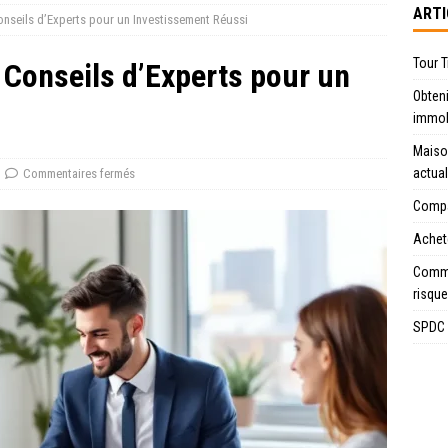
ARTI
onseils d’Experts pour un Investissement Réussi
Tour T
 Conseils d’Experts pour un
Obteni
i
immob
Maiso
actua
Commentaires fermés
Compar
Achete
Comme
risque
SPDC n