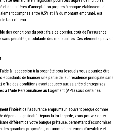
ter cette démarche en négociant pour vous auprès de multiples
 et des critères d’acceptation propres à chaque établissement
éralement comprise entre 0,5% et 1% du montant emprunté, est
 le taux obtenu.
le des conditions du prêt : frais de dossier, coût de l’assurance
é sans pénalités, modularité des mensualités. Ces éléments peuvent
n
d’aide à l’accession à la propriété pour lesquels vous pourriez être
-accédants de financer une partie de leur résidence principale sans
 offre des conditions avantageuses aux salariés d’entreprises
s à l’Aide Personnalisée au Logement (APL) sous certaines
ignent l’intérêt de l’assurance emprunteur, souvent perçue comme
e dépense significatif. Depuis la loi Lagarde, vous pouvez opter
isme différent de votre banque prêteuse, permettant d’économiser
 les garanties proposées, notamment en termes d’invalidité et