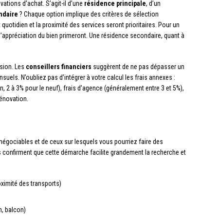
ations d’achat. S’agit-il d’une
résidence principale
, d’un
ndaire
? Chaque option implique des critères de sélection
 quotidien et la proximité des services seront prioritaires. Pour un
el d’appréciation du bien primeront. Une résidence secondaire, quant à
ision. Les
conseillers financiers
suggèrent de ne pas dépasser un
els. N’oubliez pas d’intégrer à votre calcul les frais annexes :
en, 2 à 3% pour le neuf), frais d’agence (généralement entre 3 et 5%),
rénovation.
 négociables et de ceux sur lesquels vous pourriez faire des
confirment que cette démarche facilite grandement la recherche et
roximité des transports)
n, balcon)